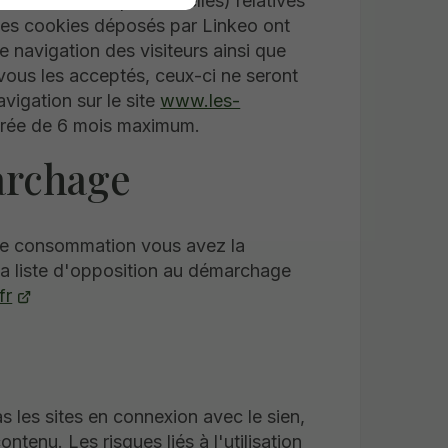
ormations (non personnelles) relatives
. Les cookies déposés par Linkeo ont
de navigation des visiteurs ainsi que
 vous les acceptés, ceux-ci ne seront
vigation sur le site
www.les-
durée de 6 mois maximum.
archage
de consommation vous avez la
 la liste d'opposition au démarchage
fr
es sites en connexion avec le sien,
ntenu. Les risques liés à l'utilisation