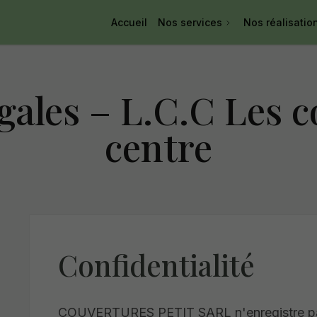
Accueil
Nos services
Nos réalisatio
gales – L.C.C Les 
centre
Confidentialité
COUVERTURES PETIT SARL n'enregistre pas