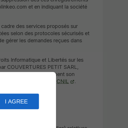
@linkeo.com et en indiquant la société
e cadre des services proposés sur
tées selon des protocoles sécurisés et
 gérer les demandes reçues dans
its Informatique et Libertés sur les
és par COUVERTURES PETIT SARL,
T SARL et éventuellement son
 ou vous tourner vers la
CNIL
.
ies
.
I AGREE
es