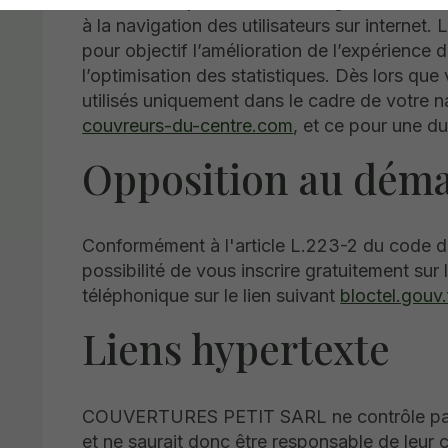
Les cookies permettent d’enregistrer les inf
à la navigation des utilisateurs sur internet
pour objectif l’amélioration de l’expérience 
l’optimisation des statistiques. Dès lors que
utilisés uniquement dans le cadre de votre na
couvreurs-du-centre.com
, et ce pour une 
Opposition au dém
Conformément à l'article L.223-2 du code 
possibilité de vous inscrire gratuitement sur
téléphonique sur le lien suivant
bloctel.gouv.
Liens hypertexte
COUVERTURES PETIT SARL ne contrôle pas l
et ne saurait donc être responsable de leur co