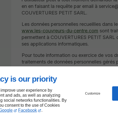
en en faisant la requête par email à service
COUVERTURES PETIT SARL.
Les données personnelles recueillies dans l
www.les-couvreurs-du-centre.com
sont trai
permettent à COUVERTURES PETIT SARL de
ses applications informatiques.
Pour toute information ou exercice de vos dro
traitements de données personnelles gér
vous pouvez contacter COUVERTURES PETI
délégué à la protection des données (DPO),
cy is our priority
Ajuster mes préférences en matière de cook
 improve user experience by
Customize
nt and ads, as well as analyzing
Utilisation de cooki
ng social networks functionalities. By
you consent to the use of Cookies
Google
Facebook
.